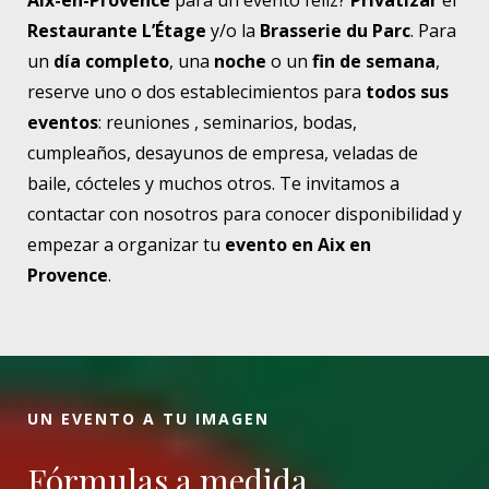
Aix-en-Provence
para un evento feliz?
Privatizar
el
Restaurante L’Étage
y/o la
Brasserie du Parc
. Para
un
día completo
, una
noche
o un
fin de semana
,
reserve uno o dos establecimientos para
todos sus
eventos
: reuniones , seminarios, bodas,
cumpleaños, desayunos de empresa, veladas de
baile, cócteles y muchos otros. Te invitamos a
contactar con nosotros para conocer disponibilidad y
empezar a organizar tu
evento en Aix en
Provence
.
UN EVENTO A TU IMAGEN
Fórmulas a medida